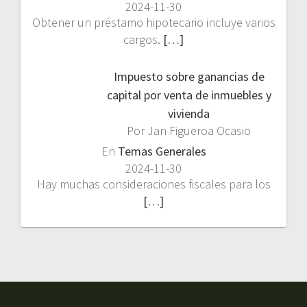
2024-11-30
Obtener un préstamo hipotecario incluye varios
cargos.
[…]
Impuesto sobre ganancias de
capital por venta de inmuebles y
vivienda
Por Jan Figueroa Ocasio
En
Temas Generales
2024-11-30
Hay muchas consideraciones fiscales para los
[…]