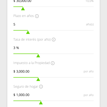
10,0%
Plazo en años
año(s)
Tasa de interés (por año)
Impuesto a la Propiedad
por año
Seguro de hogar
por año