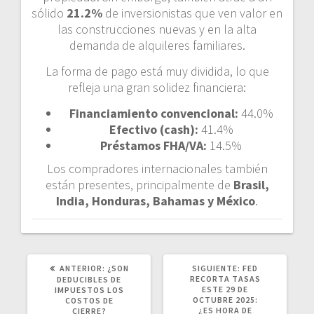
sólido
21.2%
de inversionistas que ven valor en
las construcciones nuevas y en la alta
demanda de alquileres familiares.
La forma de pago está muy dividida, lo que
refleja una gran solidez financiera:
Financiamiento convencional:
44.0%
Efectivo (cash):
41.4%
Préstamos FHA/VA:
14.5%
Los compradores internacionales también
están presentes, principalmente de
Brasil,
India, Honduras, Bahamas y México
.
POST
SIGUIENTE
ANTERIOR:
¿SON
SIGUIENTE:
FED
ANTERIOR:
POST:
RECORTA TASAS
DEDUCIBLES DE
ESTE 29 DE
IMPUESTOS LOS
OCTUBRE 2025:
COSTOS DE
¿ES HORA DE
CIERRE?