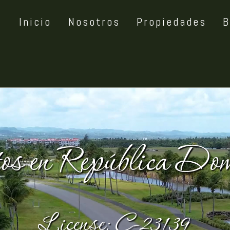
Inicio
Nosotros
Propiedades
B
tos en República Dom
License: C-23139