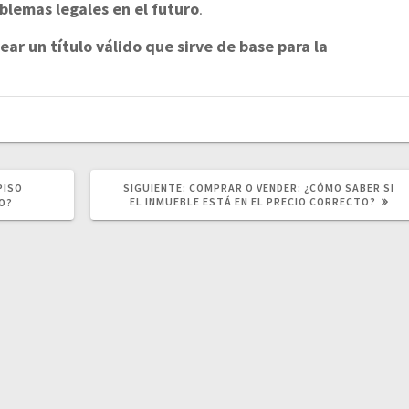
blemas legales en el futuro
.
rear un título válido que sirve de base para la
SIGUIENTE
PISO
SIGUIENTE:
COMPRAR O VENDER: ¿CÓMO SABER SI
POST:
EL INMUEBLE ESTÁ EN EL PRECIO CORRECTO?
O?