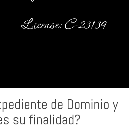
License: C-23139
xpediente de Dominio y
es su finalidad?