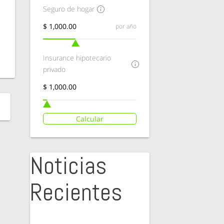
Seguro de hogar
por año
Insurance hipotecario
privado
Calcular
Noticias
Recientes