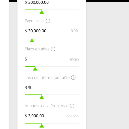
Pago inicial
10,0%
Plazo en años
año(s)
Tasa de interés (por año)
Impuesto a la Propiedad
por año