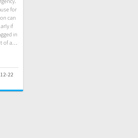
rgency.
use for
ion can
rly if
agged in
ht of a…
-12-22