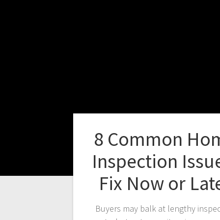
8 Common Ho
Inspection Issu
Fix Now or Lat
Buyers may balk at lengthy inspec