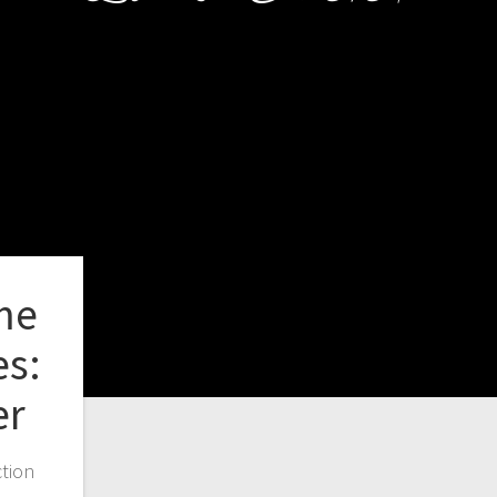
me
es:
er
tion