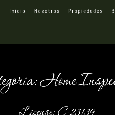
Inicio
Nosotros
Propiedades
B
egoría:
Home Inspec
License: C-23139