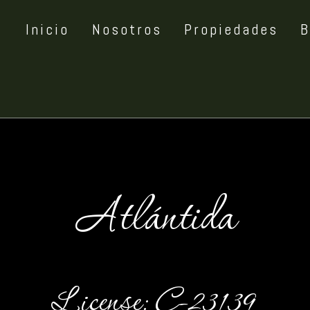
Inicio
Nosotros
Propiedades
B
Atlántida
License: C-23139